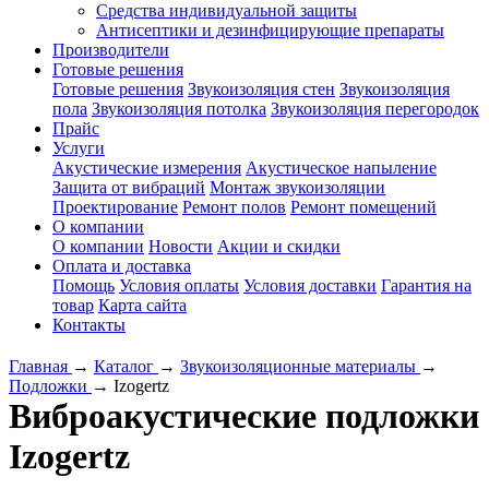
Средства индивидуальной защиты
Антисептики и дезинфицирующие препараты
Производители
Готовые решения
Готовые решения
Звукоизоляция стен
Звукоизоляция
пола
Звукоизоляция потолка
Звукоизоляция перегородок
Прайс
Услуги
Акустические измерения
Акустическое напыление
Защита от вибраций
Монтаж звукоизоляции
Проектирование
Ремонт полов
Ремонт помещений
О компании
О компании
Новости
Акции и скидки
Оплата и доставка
Помощь
Условия оплаты
Условия доставки
Гарантия на
товар
Карта сайта
Контакты
Главная
→
Каталог
→
Звукоизоляционные материалы
→
Подложки
→
Izogertz
Виброакустические подложки
Izogertz