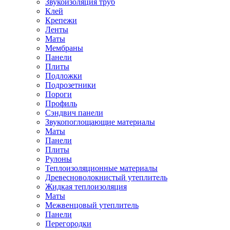
Звукоизоляция труб
Клей
Крепежи
Ленты
Маты
Мембраны
Панели
Плиты
Подложки
Подрозетники
Пороги
Профиль
Сэндвич панели
Звукопоглощающие материалы
Маты
Панели
Плиты
Рулоны
Теплоизоляционные материалы
Древесноволокнистый утеплитель
Жидкая теплоизоляция
Маты
Межвенцовый утеплитель
Панели
Перегородки