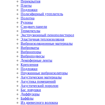
Перекрытия
Плиты
Подложки
Полиэфирный утеплитель
Полотна
Рулоны
Сэндвич панели
Термочехлы
Экструзионный пенополистирол
Эластичная теплоизоляция
Виброизоляционные материалы
Виброматы
Виброопоры
Виброподвесы
Демпферные ленты
Крепления
Подложки
Пружинные виброизоляторы
Акустические материалы
Акустика помещений
Акустический поролон
Бас ловушки
Диффузоры
Баффлы
Из древесного волокна