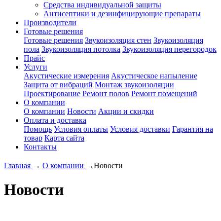
Средства индивидуальной защиты
Антисептики и дезинфицирующие препараты
Производители
Готовые решения
Готовые решения
Звукоизоляция стен
Звукоизоляция
пола
Звукоизоляция потолка
Звукоизоляция перегородок
Прайс
Услуги
Акустические измерения
Акустическое напыление
Защита от вибраций
Монтаж звукоизоляции
Проектирование
Ремонт полов
Ремонт помещений
О компании
О компании
Новости
Акции и скидки
Оплата и доставка
Помощь
Условия оплаты
Условия доставки
Гарантия на
товар
Карта сайта
Контакты
Главная
→
О компании
→
Новости
Новости