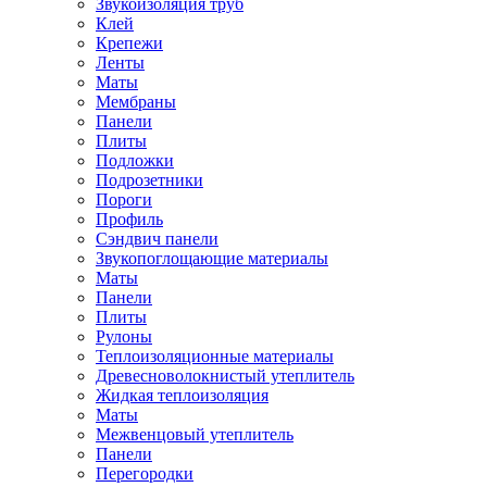
Звукоизоляция труб
Клей
Крепежи
Ленты
Маты
Мембраны
Панели
Плиты
Подложки
Подрозетники
Пороги
Профиль
Сэндвич панели
Звукопоглощающие материалы
Маты
Панели
Плиты
Рулоны
Теплоизоляционные материалы
Древесноволокнистый утеплитель
Жидкая теплоизоляция
Маты
Межвенцовый утеплитель
Панели
Перегородки