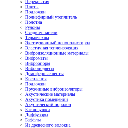
Перекрытия
Плиты
Подложки
Полиэфирный утеплитель
Полотна
Рулоны
Сэндвич панели
Термочехлы
Экструзионный пенополистирол
Эластичная теплоизоляция
Виброизоляционные материалы
Виброматы
Виброопоры
Виброподвесы
Демпферные ленты
Крепления
Подложки
Пружинные виброизоляторы
Акустические материалы
Акустика помещений
Акустический поролон
Бас ловушки
Диффузоры
Баффлы
Из древесного волокна