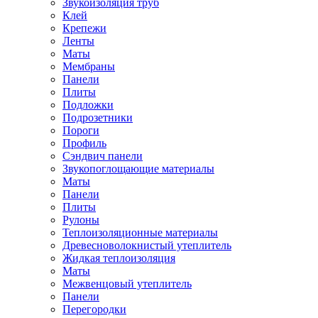
Звукоизоляция труб
Клей
Крепежи
Ленты
Маты
Мембраны
Панели
Плиты
Подложки
Подрозетники
Пороги
Профиль
Сэндвич панели
Звукопоглощающие материалы
Маты
Панели
Плиты
Рулоны
Теплоизоляционные материалы
Древесноволокнистый утеплитель
Жидкая теплоизоляция
Маты
Межвенцовый утеплитель
Панели
Перегородки