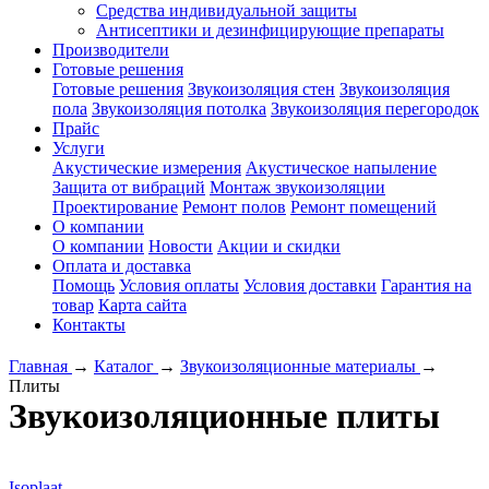
Средства индивидуальной защиты
Антисептики и дезинфицирующие препараты
Производители
Готовые решения
Готовые решения
Звукоизоляция стен
Звукоизоляция
пола
Звукоизоляция потолка
Звукоизоляция перегородок
Прайс
Услуги
Акустические измерения
Акустическое напыление
Защита от вибраций
Монтаж звукоизоляции
Проектирование
Ремонт полов
Ремонт помещений
О компании
О компании
Новости
Акции и скидки
Оплата и доставка
Помощь
Условия оплаты
Условия доставки
Гарантия на
товар
Карта сайта
Контакты
Главная
→
Каталог
→
Звукоизоляционные материалы
→
Плиты
Звукоизоляционные плиты
Isoplaat