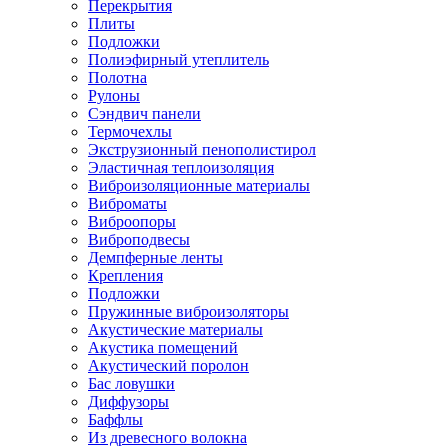
Перекрытия
Плиты
Подложки
Полиэфирный утеплитель
Полотна
Рулоны
Сэндвич панели
Термочехлы
Экструзионный пенополистирол
Эластичная теплоизоляция
Виброизоляционные материалы
Виброматы
Виброопоры
Виброподвесы
Демпферные ленты
Крепления
Подложки
Пружинные виброизоляторы
Акустические материалы
Акустика помещений
Акустический поролон
Бас ловушки
Диффузоры
Баффлы
Из древесного волокна