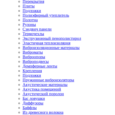
Перекрытия
Плиты
Подложки
Полиэфирный утеплитель
Полотна
Рулоны
Сэндвич панели
Термочехлы
Экструзионный пенополистирол
Эластичная теплоизоляция
Виброизоляционные материалы
Виброматы
Виброопоры
Виброподвесы
Демпферные ленты
Крепления
Подложки
Пружинные виброизоляторы
Акустические материалы
Акустика помещений
Акустический поролон
Бас ловушки
Диффузоры
Баффлы
Из древесного волокна