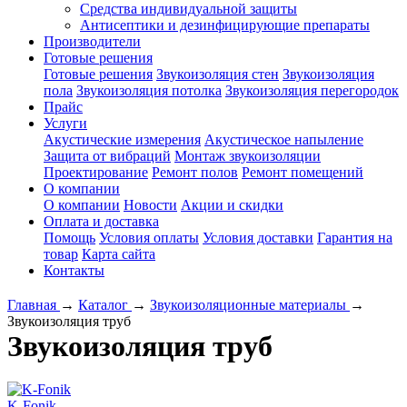
Средства индивидуальной защиты
Антисептики и дезинфицирующие препараты
Производители
Готовые решения
Готовые решения
Звукоизоляция стен
Звукоизоляция
пола
Звукоизоляция потолка
Звукоизоляция перегородок
Прайс
Услуги
Акустические измерения
Акустическое напыление
Защита от вибраций
Монтаж звукоизоляции
Проектирование
Ремонт полов
Ремонт помещений
О компании
О компании
Новости
Акции и скидки
Оплата и доставка
Помощь
Условия оплаты
Условия доставки
Гарантия на
товар
Карта сайта
Контакты
Главная
→
Каталог
→
Звукоизоляционные материалы
→
Звукоизоляция труб
Звукоизоляция труб
K-Fonik