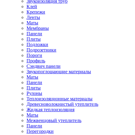
Звукоизоляция труб
Клей
Крепежи
Ленты
Маты
Мембраны
Панели
Плиты
Подложки
Подрозетники
Пороги
Профиль
Сэндвич панели
Звукопоглощающие материалы
Маты
Панели
Плиты
Рулоны
Теплоизоляционные материалы
Древесноволокнистый утеплитель
Жидкая теплоизоляция
Маты
Межвенцовый утеплитель
Панели
Перегородки