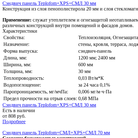
Сэндвич панель Teplofom+XPS+СМЛ 30 мм
Конструкция из слоя пенополистирола 20 мм и слоя стекломаг
Применение:
служат утеплителем и огнезащитой неотапливаем
различных конструкций внутри помещений и фасадов домов.
Характеристики
Свойства:
Теплоизоляция, Огнезащит
Назначение:
стены, кровля, терраса, лод
Форма выпуска:
cэндвич-панель
Длина, мм:
1200 мм; 2400 мм
Ширина, мм:
600 мм
Толщина, мм:
30 мм
Теплопроводность:
0,03 Вт/м*К
Водопоглощение:
за 24 часа 0,1%
Паропроницаемость, мг/мчПа:
0,006 мг/м·ч·Па
Предел прочности на отрыв слоев:
0,68 МПа
Сэндвич панель Teplofom+XPS+СМЛ 30 мм
Есть в наличии
от 808 руб.
Подробнее
Сэндвич панель Teplofom+СМЛ+XPS+СМЛ 70 мм