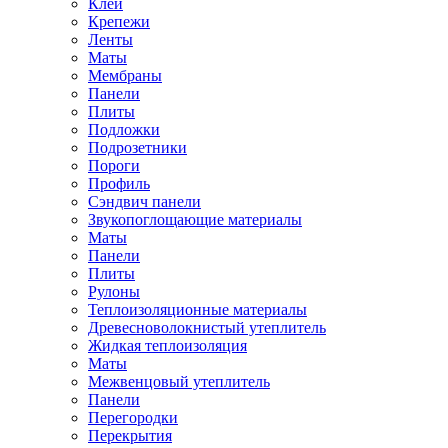
Клей
Крепежи
Ленты
Маты
Мембраны
Панели
Плиты
Подложки
Подрозетники
Пороги
Профиль
Сэндвич панели
Звукопоглощающие материалы
Маты
Панели
Плиты
Рулоны
Теплоизоляционные материалы
Древесноволокнистый утеплитель
Жидкая теплоизоляция
Маты
Межвенцовый утеплитель
Панели
Перегородки
Перекрытия