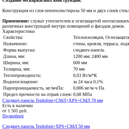
Создание бескаркасных конструкций.
Конструкция из слоя пенополистирола 50 мм и двух слоев сте
Применение:
служат утеплителем и огнезащитой неотапливаем
различных конструкций внутри помещений и фасадов домов.
Характеристики
Свойства:
Теплоизоляция, Огнезащит
Назначение:
стены, кровля, терраса, лод
Форма выпуска:
cэндвич-панель
Длина, мм:
1200 мм; 2400 мм
Ширина, мм:
600 мм
Толщина, мм:
70 мм
Теплопроводность:
0,03 Вт/м*К
Водопоглощение:
за 24 часа 0,1%
Паропроницаемость, мг/мчПа:
0,006 мг/м·ч·Па
Предел прочности на отрыв слоев:
0,68 МПа
Сэндвич панель Teplofom+СМЛ+XPS+СМЛ 70 мм
Есть в наличии
от 1 501 руб.
Подробнее
Сэндвич панель Teplofom+XPS+СМЛ 50 мм