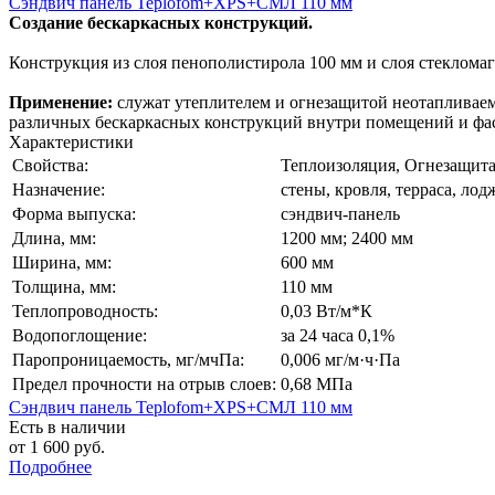
Сэндвич панель Teplofom+XPS+СМЛ 110 мм
Создание бескаркасных конструкций.
Конструкция из слоя пенополистирола 100 мм и слоя стеклома
Применение:
служат утеплителем и огнезащитой неотапливаем
различных бескаркасных конструкций внутри помещений и фа
Характеристики
Свойства:
Теплоизоляция, Огнезащит
Назначение:
стены, кровля, терраса, лод
Форма выпуска:
cэндвич-панель
Длина, мм:
1200 мм; 2400 мм
Ширина, мм:
600 мм
Толщина, мм:
110 мм
Теплопроводность:
0,03 Вт/м*К
Водопоглощение:
за 24 часа 0,1%
Паропроницаемость, мг/мчПа:
0,006 мг/м·ч·Па
Предел прочности на отрыв слоев:
0,68 МПа
Сэндвич панель Teplofom+XPS+СМЛ 110 мм
Есть в наличии
от 1 600 руб.
Подробнее