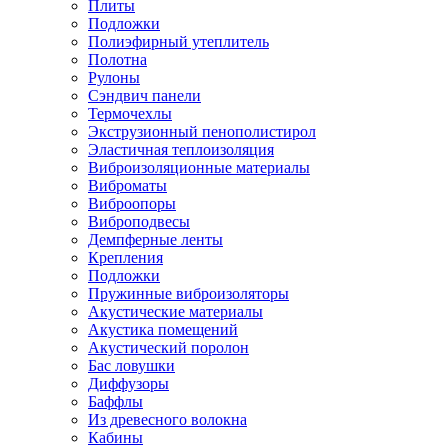
Плиты
Подложки
Полиэфирный утеплитель
Полотна
Рулоны
Сэндвич панели
Термочехлы
Экструзионный пенополистирол
Эластичная теплоизоляция
Виброизоляционные материалы
Виброматы
Виброопоры
Виброподвесы
Демпферные ленты
Крепления
Подложки
Пружинные виброизоляторы
Акустические материалы
Акустика помещений
Акустический поролон
Бас ловушки
Диффузоры
Баффлы
Из древесного волокна
Кабины