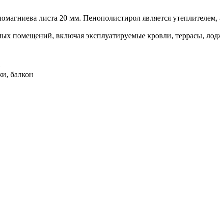
кломагниева листа 20 мм. Пенополиcтирол является утеплителем
ых помещений, включая эксплуатируемые кровли, террасы, лод
а
жи, балкон