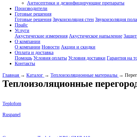
Антисептики и дезинфицирующие препараты
Производители
Готовые решения
Готовые решения
Звукоизоляция стен
Звукоизоляция пола
Прайс
Услуги
Акустические измерения
Акустическое напыление
Защит
О компании
О компании
Новости
Акции и скидки
Оплата и доставка
Помощь
Условия оплаты
Условия доставки
Гарантия на т
Контакты
Главная
→
Каталог
→
Теплоизоляционные материалы
→
Пере
Теплоизоляционные перегоро
Teplofom
Ruspanel