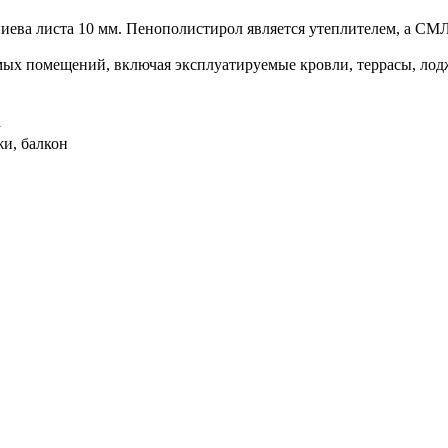
ниева листа 10 мм. Пенополиcтирол является утеплителем, а СМ
ых помещений, включая эксплуатируемые кровли, террасы, лод
а
жи, балкон