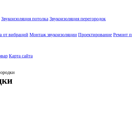
Звукоизоляция потолка
Звукоизоляция перегородок
а от вибраций
Монтаж звукоизоляции
Проектирование
Ремонт п
овар
Карта сайта
городки
дки