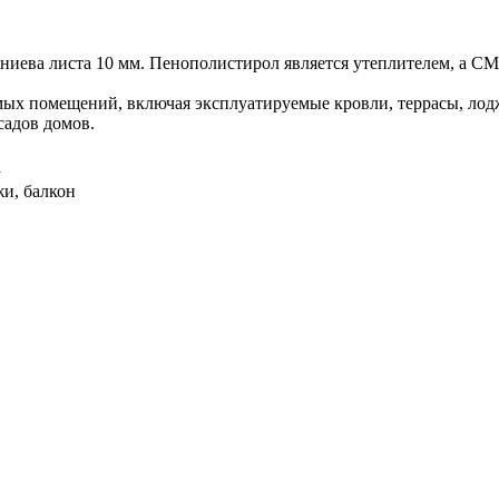
гниева листа 10 мм. Пенополиcтирол является утеплителем, а С
ых помещений, включая эксплуатируемые кровли, террасы, лод
садов домов.
а
жи, балкон