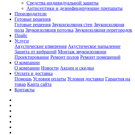
Средства индивидуальной защиты
Антисептики и дезинфицирующие препараты
Производители
Готовые решения
Готовые решения
Звукоизоляция стен
Звукоизоляция
пола
Звукоизоляция потолка
Звукоизоляция перегородок
Прайс
Услуги
Акустические измерения
Акустическое напыление
Защита от вибраций
Монтаж звукоизоляции
Проектирование
Ремонт полов
Ремонт помещений
О компании
О компании
Новости
Акции и скидки
Оплата и доставка
Помощь
Условия оплаты
Условия доставки
Гарантия на
товар
Карта сайта
Контакты