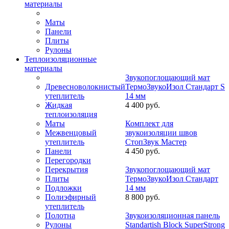
материалы
Маты
Панели
Плиты
Рулоны
Теплоизоляционные
материалы
Звукопоглощающий мат
Древесноволокнистый
ТермоЗвукоИзол Стандарт S
утеплитель
14 мм
Жидкая
4 400 руб.
теплоизоляция
Маты
Комплект для
Межвенцовый
звукоизоляции швов
утеплитель
СтопЗвук Мастер
Панели
4 450 руб.
Перегородки
Перекрытия
Звукопоглощающий мат
Плиты
ТермоЗвукоИзол Стандарт
Подложки
14 мм
Полиэфирный
8 800 руб.
утеплитель
Полотна
Звукоизоляционная панель
Рулоны
Standartish Block SuperStrong