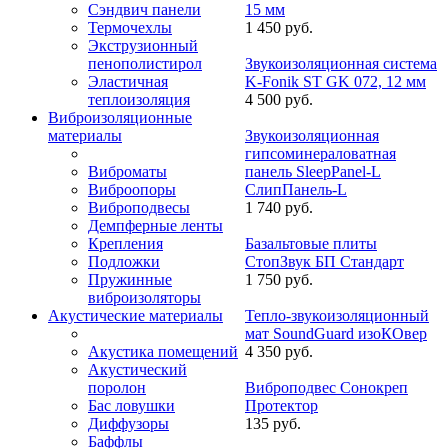
Сэндвич панели
15 мм
Термочехлы
1 450 руб.
Экструзионный
пенополистирол
Звукоизоляционная система
Эластичная
K-Fonik ST GK 072, 12 мм
теплоизоляция
4 500 руб.
Виброизоляционные
материалы
Звукоизоляционная
гипсоминераловатная
Виброматы
панель SleepPanel-L
Виброопоры
СлипПанель-L
Виброподвесы
1 740 руб.
Демпферные ленты
Крепления
Базальтовые плиты
Подложки
СтопЗвук БП Стандарт
Пружинные
1 750 руб.
виброизоляторы
Акустические материалы
Тепло-звукоизоляционный
мат SoundGuard изоКОвер
Акустика помещений
4 350 руб.
Акустический
поролон
Виброподвес Сонокреп
Бас ловушки
Протектор
Диффузоры
135 руб.
Баффлы