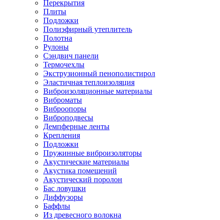
Перекрытия
Плиты
Подложки
Полиэфирный утеплитель
Полотна
Рулоны
Сэндвич панели
Термочехлы
Экструзионный пенополистирол
Эластичная теплоизоляция
Виброизоляционные материалы
Виброматы
Виброопоры
Виброподвесы
Демпферные ленты
Крепления
Подложки
Пружинные виброизоляторы
Акустические материалы
Акустика помещений
Акустический поролон
Бас ловушки
Диффузоры
Баффлы
Из древесного волокна