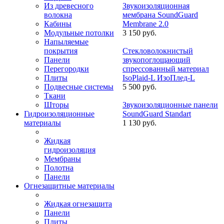
Из древесного
Звукоизоляционная
волокна
мембрана SoundGuard
Кабины
Membrane 2.0
Модульные потолки
3 150 руб.
Напыляемые
покрытия
Стекловолокнистый
Панели
звукопоглощающий
Перегородки
спрессованный материал
Плиты
IsoPlaid-L ИзоПлед-L
Подвесные системы
5 500 руб.
Ткани
Шторы
Звукоизоляционные панели
Гидроизоляционные
SoundGuard Standart
материалы
1 130 руб.
Жидкая
гидроизоляция
Мембраны
Полотна
Панели
Огнезащитные материалы
Жидкая огнезащита
Панели
Плиты