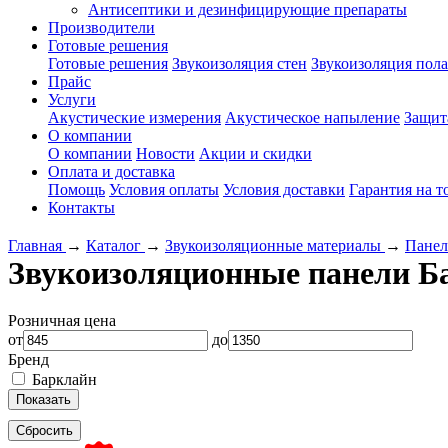
Антисептики и дезинфицирующие препараты
Производители
Готовые решения
Готовые решения
Звукоизоляция стен
Звукоизоляция пола
Прайс
Услуги
Акустические измерения
Акустическое напыление
Защит
О компании
О компании
Новости
Акции и скидки
Оплата и доставка
Помощь
Условия оплаты
Условия доставки
Гарантия на т
Контакты
Главная
→
Каталог
→
Звукоизоляционные материалы
→
Пане
Звукоизоляционные панели 
Розничная цена
от
до
Бренд
Барклайн
Показать
Сбросить