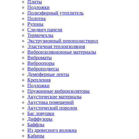
Плиты
Подложки
Полиэфирный утеплитель
Полотна
Рулоны
Сэндвич панели
Термочехлы
Экструзионный пенополистирол
Эластичная теплоизоляция
Виброизоляционные материалы
Виброматы
Виброопоры
Виброподвесы
Демпферные ленты
Крепления
Подложки
Пружинные виброизоляторы
Акустические материалы
Акустика помещений
Акустический поролон
Бас ловушки
Диффузоры
Баффлы
Из древесного волокна
Кабины