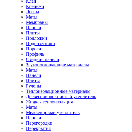
Клей
Крепежи
Ленты
Маты
Мембраны
Панели
Плиты
Подложки
Подрозетники
Пороги
Профиль
Сэндвич панели
Звукопоглощающие материалы
Маты
Панели
Плиты
Рулоны
Теплоизоляционные материалы
Древесноволокнистый утеплитель
Жидкая теплоизоляция
Маты
Межвенцовый утеплитель
Панели
Перегородки
Перекрытия