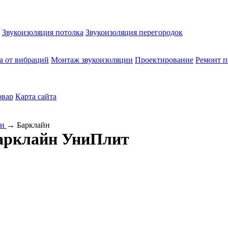
Звукоизоляция потолка
Звукоизоляция перегородок
а от вибраций
Монтаж звукоизоляции
Проектирование
Ремонт п
овар
Карта сайта
ли
→
Барклайн
Барклайн УниПлит