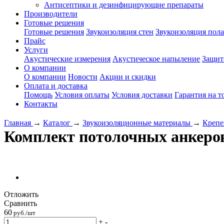
Антисептики и дезинфицирующие препараты
Производители
Готовые решения
Готовые решения
Звукоизоляция стен
Звукоизоляция пола
Прайс
Услуги
Акустические измерения
Акустическое напыление
Защит
О компании
О компании
Новости
Акции и скидки
Оплата и доставка
Помощь
Условия оплаты
Условия доставки
Гарантия на т
Контакты
Главная
→
Каталог
→
Звукоизоляционные материалы
→
Креп
Комплект потолочных анкеров
Отложить
Сравнить
60
руб./шт
+
-