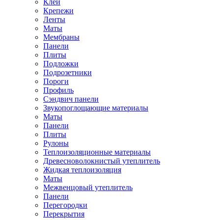
Клей
Крепежи
Ленты
Маты
Мембраны
Панели
Плиты
Подложки
Подрозетники
Пороги
Профиль
Сэндвич панели
Звукопоглощающие материалы
Маты
Панели
Плиты
Рулоны
Теплоизоляционные материалы
Древесноволокнистый утеплитель
Жидкая теплоизоляция
Маты
Межвенцовый утеплитель
Панели
Перегородки
Перекрытия