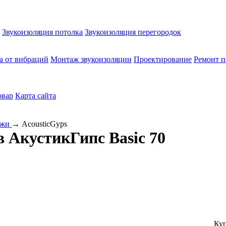
Звукоизоляция потолка
Звукоизоляция перегородок
а от вибраций
Монтаж звукоизоляции
Проектирование
Ремонт п
овар
Карта сайта
ежи
→
AcousticGyps
 АкустикГипс Basic 70
Куп