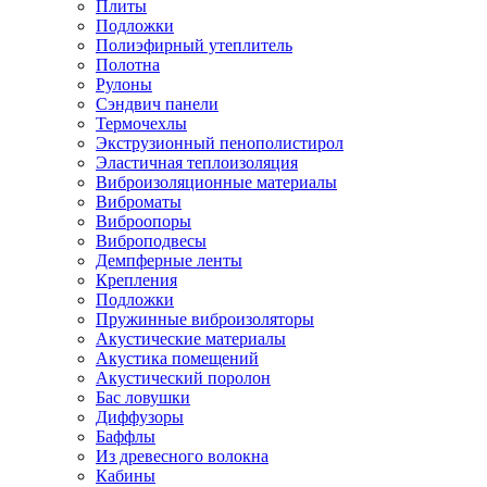
Плиты
Подложки
Полиэфирный утеплитель
Полотна
Рулоны
Сэндвич панели
Термочехлы
Экструзионный пенополистирол
Эластичная теплоизоляция
Виброизоляционные материалы
Виброматы
Виброопоры
Виброподвесы
Демпферные ленты
Крепления
Подложки
Пружинные виброизоляторы
Акустические материалы
Акустика помещений
Акустический поролон
Бас ловушки
Диффузоры
Баффлы
Из древесного волокна
Кабины