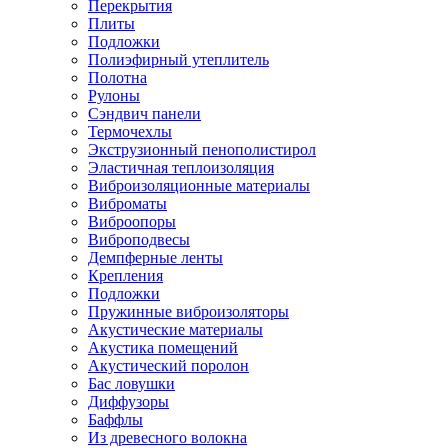
Перекрытия
Плиты
Подложки
Полиэфирный утеплитель
Полотна
Рулоны
Сэндвич панели
Термочехлы
Экструзионный пенополистирол
Эластичная теплоизоляция
Виброизоляционные материалы
Виброматы
Виброопоры
Виброподвесы
Демпферные ленты
Крепления
Подложки
Пружинные виброизоляторы
Акустические материалы
Акустика помещений
Акустический поролон
Бас ловушки
Диффузоры
Баффлы
Из древесного волокна