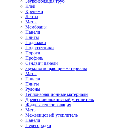
Звукоизоляция труб
Клей
Крепежи
Ленты
Маты
Мембраны
Панели
Плиты
Подложки
Подрозетники
Пороги
Профиль
Сэндвич панели
Звукопоглощающие материалы
Маты
Панели
Плиты
Рулоны
Теплоизоляционные материалы
Древесноволокнистый утеплитель
Жидкая теплоизоляция
Маты
Межвенцовый утеплитель
Панели
Перегородки