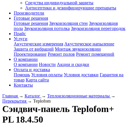
Средства индивидуальной защиты
Антисептики и дезинфицирующие препараты
Производители
Готовые решения
Готовые решения
Звукоизоляция стен
Звукоизоляция
пола
Звукоизоляция потолка
Звукоизоляция перегородок
Прайс
Услуги
Акустические измерения
Акустическое напыление
Защита от вибраций
Монтаж звукоизоляции
Проектирование
Ремонт полов
Ремонт помещений
О компании
О компании
Новости
Акции и скидки
Оплата и доставка
Помощь
Условия оплаты
Условия доставки
Гарантия на
товар
Карта сайта
Контакты
Главная
→
Каталог
→
Теплоизоляционные материалы
→
Перекрытия
→
Teplofom
Сэндвич-панель Teplofom+
PL 18.4.50