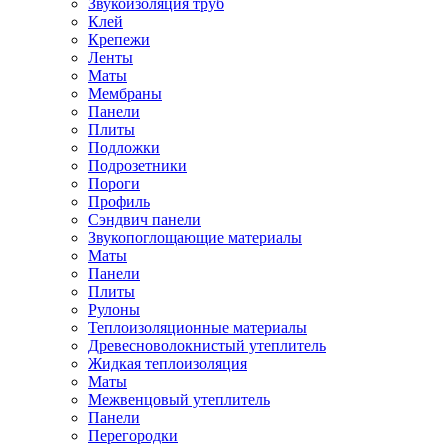
Звукоизоляция труб
Клей
Крепежи
Ленты
Маты
Мембраны
Панели
Плиты
Подложки
Подрозетники
Пороги
Профиль
Сэндвич панели
Звукопоглощающие материалы
Маты
Панели
Плиты
Рулоны
Теплоизоляционные материалы
Древесноволокнистый утеплитель
Жидкая теплоизоляция
Маты
Межвенцовый утеплитель
Панели
Перегородки