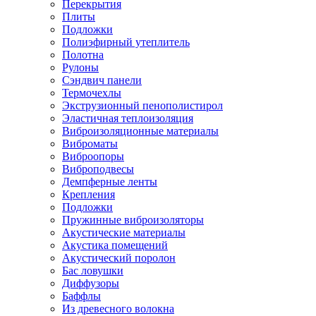
Перекрытия
Плиты
Подложки
Полиэфирный утеплитель
Полотна
Рулоны
Сэндвич панели
Термочехлы
Экструзионный пенополистирол
Эластичная теплоизоляция
Виброизоляционные материалы
Виброматы
Виброопоры
Виброподвесы
Демпферные ленты
Крепления
Подложки
Пружинные виброизоляторы
Акустические материалы
Акустика помещений
Акустический поролон
Бас ловушки
Диффузоры
Баффлы
Из древесного волокна