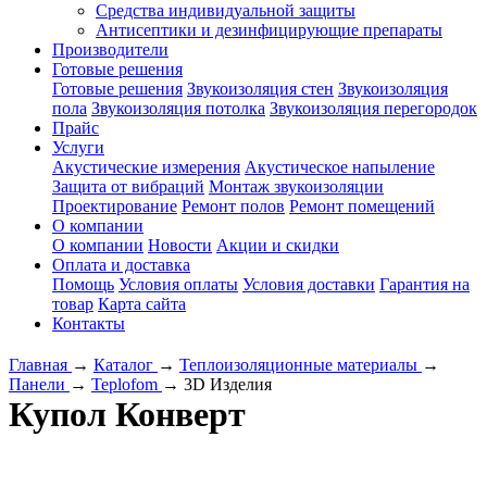
Средства индивидуальной защиты
Антисептики и дезинфицирующие препараты
Производители
Готовые решения
Готовые решения
Звукоизоляция стен
Звукоизоляция
пола
Звукоизоляция потолка
Звукоизоляция перегородок
Прайс
Услуги
Акустические измерения
Акустическое напыление
Защита от вибраций
Монтаж звукоизоляции
Проектирование
Ремонт полов
Ремонт помещений
О компании
О компании
Новости
Акции и скидки
Оплата и доставка
Помощь
Условия оплаты
Условия доставки
Гарантия на
товар
Карта сайта
Контакты
Главная
→
Каталог
→
Теплоизоляционные материалы
→
Панели
→
Teplofom
→
3D Изделия
Купол Конверт