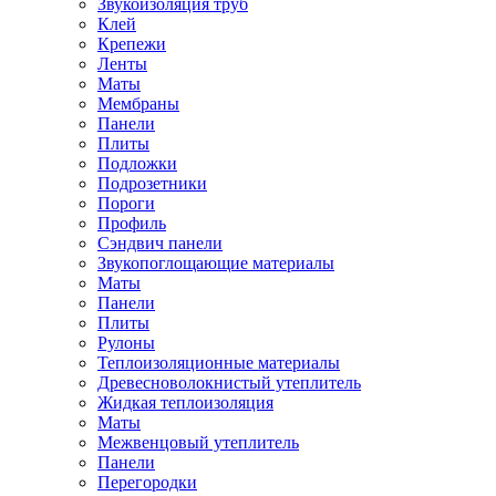
Звукоизоляция труб
Клей
Крепежи
Ленты
Маты
Мембраны
Панели
Плиты
Подложки
Подрозетники
Пороги
Профиль
Сэндвич панели
Звукопоглощающие материалы
Маты
Панели
Плиты
Рулоны
Теплоизоляционные материалы
Древесноволокнистый утеплитель
Жидкая теплоизоляция
Маты
Межвенцовый утеплитель
Панели
Перегородки