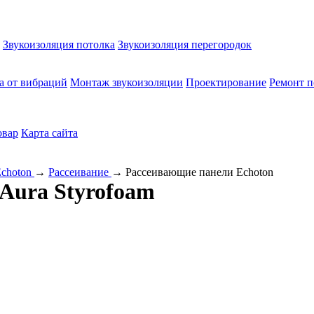
Звукоизоляция потолка
Звукоизоляция перегородок
а от вибраций
Монтаж звукоизоляции
Проектирование
Ремонт п
овар
Карта сайта
Echoton
→
Рассеивание
→
Рассеивающие панели Echoton
 Aura Styrofoam