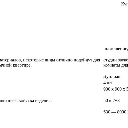
Куп
поглощение,
материалов, некоторые виды отлично подойдут для
студии звук
бычной квартире.
комнаты дл
styrofoam
4 шт.
900 х 900 х 
ащитные свойства изделия.
50 кг/м3
630 — 8000