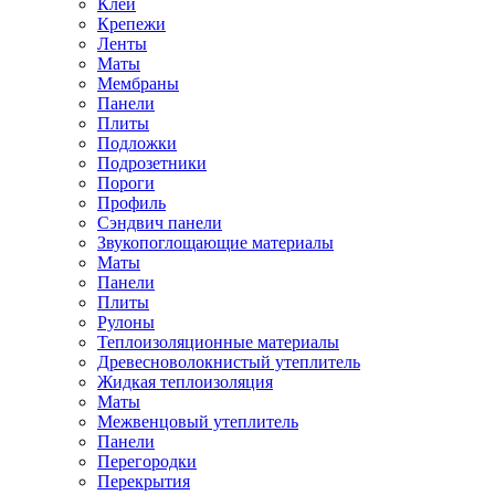
Клей
Крепежи
Ленты
Маты
Мембраны
Панели
Плиты
Подложки
Подрозетники
Пороги
Профиль
Сэндвич панели
Звукопоглощающие материалы
Маты
Панели
Плиты
Рулоны
Теплоизоляционные материалы
Древесноволокнистый утеплитель
Жидкая теплоизоляция
Маты
Межвенцовый утеплитель
Панели
Перегородки
Перекрытия