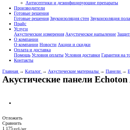
Антисептики и дезинфицирующие препараты
Производители
Готовые решения
Готовые решения
Звукоизоляция стен
Звукоизоляция пола
Прайс
Услуги
Акустические измерения
Акустическое напыление
Защит
О компании
О компании
Новости
Акции и скидки
Оплата и доставка
Помощь
Условия оплаты
Условия доставки
Гарантия на т
Контакты
Главная
→
Каталог
→
Акустические материалы
→
Панели
→
Акустические панели Echoton
Отложить
Сравнить
1 175
руб./шт