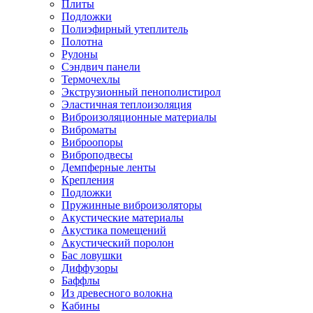
Плиты
Подложки
Полиэфирный утеплитель
Полотна
Рулоны
Сэндвич панели
Термочехлы
Экструзионный пенополистирол
Эластичная теплоизоляция
Виброизоляционные материалы
Виброматы
Виброопоры
Виброподвесы
Демпферные ленты
Крепления
Подложки
Пружинные виброизоляторы
Акустические материалы
Акустика помещений
Акустический поролон
Бас ловушки
Диффузоры
Баффлы
Из древесного волокна
Кабины