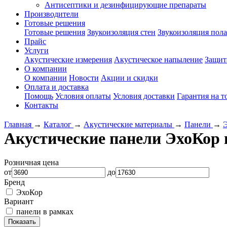
Антисептики и дезинфицирующие препараты
Производители
Готовые решения
Готовые решения
Звукоизоляция стен
Звукоизоляция пола
Прайс
Услуги
Акустические измерения
Акустическое напыление
Защит
О компании
О компании
Новости
Акции и скидки
Оплата и доставка
Помощь
Условия оплаты
Условия доставки
Гарантия на т
Контакты
Главная
→
Каталог
→
Акустические материалы
→
Панели
→
Акустические панели ЭхоКор 
Розничная цена
от
до
Бренд
ЭхоКор
Вариант
панели в рамках
Показать