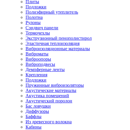
Плиты
Подложки
Полиэфирный утеплитель
Полотна
Рулоны
Сэндвич панели
Термочехлы
Экструзионный пенополистирол
Эластичная теплоизоляция
Виброизоляционные материалы
Виброматы
Виброопоры
Виброподвесы
Демпферные ленты
Крепления
Подложки
Пружинные виброизоляторы
Акустические материалы
Акустика помещений
Акустический поролон
Бас ловушки
Диффузоры
Баффлы
Из древесного волокна
Кабины