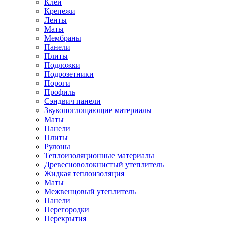
Клей
Крепежи
Ленты
Маты
Мембраны
Панели
Плиты
Подложки
Подрозетники
Пороги
Профиль
Сэндвич панели
Звукопоглощающие материалы
Маты
Панели
Плиты
Рулоны
Теплоизоляционные материалы
Древесноволокнистый утеплитель
Жидкая теплоизоляция
Маты
Межвенцовый утеплитель
Панели
Перегородки
Перекрытия