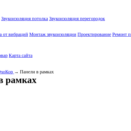
Звукоизоляция потолка
Звукоизоляция перегородок
а от вибраций
Монтаж звукоизоляции
Проектирование
Ремонт п
овар
Карта сайта
ЭхоКор
→
Панели в рамках
в рамках