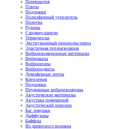
Перекрытия
Плиты
Подложки
Полиэфирный утеплитель
Полотна
Рулоны
Сэндвич панели
Термочехлы
Экструзионный пенополистирол
Эластичная теплоизоляция
Виброизоляционные материалы
Виброматы
Виброопоры
Виброподвесы
Демпферные ленты
Крепления
Подложки
Пружинные виброизоляторы
Акустические материалы
Акустика помещений
Акустический поролон
Бас ловушки
Диффузоры
Баффлы
Из древесного волокна