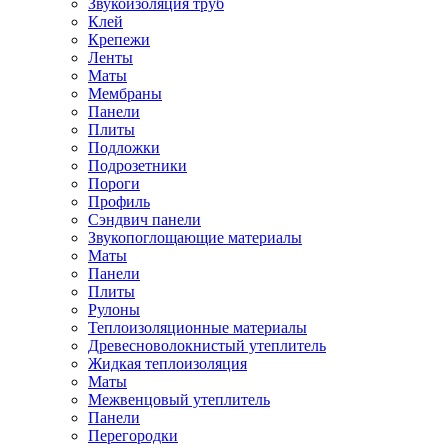
Звукоизоляция труб
Клей
Крепежи
Ленты
Маты
Мембраны
Панели
Плиты
Подложки
Подрозетники
Пороги
Профиль
Сэндвич панели
Звукопоглощающие материалы
Маты
Панели
Плиты
Рулоны
Теплоизоляционные материалы
Древесноволокнистый утеплитель
Жидкая теплоизоляция
Маты
Межвенцовый утеплитель
Панели
Перегородки