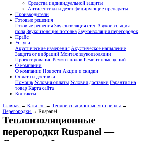
Средства индивидуальной защиты
Антисептики и дезинфицирующие препараты
Производители
Готовые решения
Готовые решения
Звукоизоляция стен
Звукоизоляция
пола
Звукоизоляция потолка
Звукоизоляция перегородок
Прайс
Услуги
Акустические измерения
Акустическое напыление
Защита от вибраций
Монтаж звукоизоляции
Проектирование
Ремонт полов
Ремонт помещений
О компании
О компании
Новости
Акции и скидки
Оплата и доставка
Помощь
Условия оплаты
Условия доставки
Гарантия на
товар
Карта сайта
Контакты
Главная
→
Каталог
→
Теплоизоляционные материалы
→
Перегородки
→
Ruspanel
Теплоизоляционные
перегородки Ruspanel —